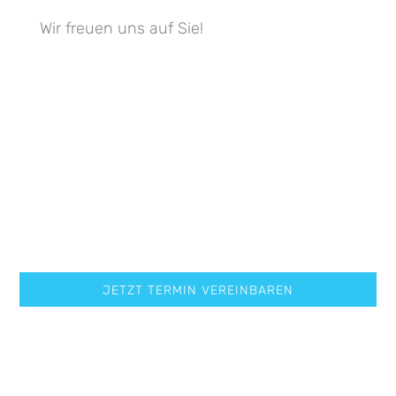
Wir freuen uns auf Sie!
DIE
KLARE ALTERNATIVE
ZUR FESTEN
ZAHNSPANGE
JETZT TERMIN VEREINBAREN